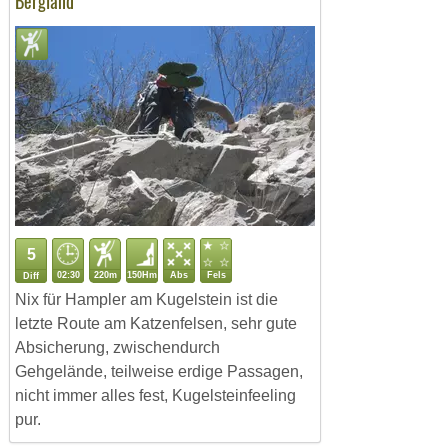
Bergland
5
02:30
220m
150Hm
Abs
Fels
Diff
Nix für Hampler am Kugelstein ist die
letzte Route am Katzenfelsen, sehr gute
Absicherung, zwischendurch
Gehgelände, teilweise erdige Passagen,
nicht immer alles fest, Kugelsteinfeeling
pur.