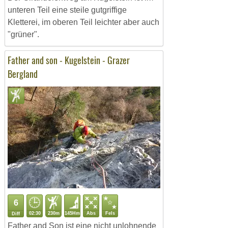
unteren Teil eine steile gutgriffige
Kletterei, im oberen Teil leichter aber auch
"grüner".
Father and son - Kugelstein - Grazer
Bergland
6
02:30
230m
145Hm
Abs
Fels
Diff
Father and Son ist eine nicht unlohnende