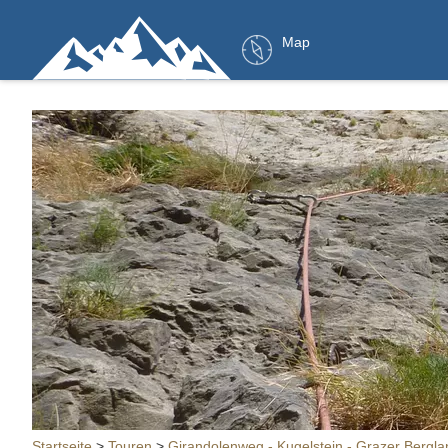
Map
Startseite
>
Touren
>
Girandolenweg - Kugelstein - Grazer Bergla