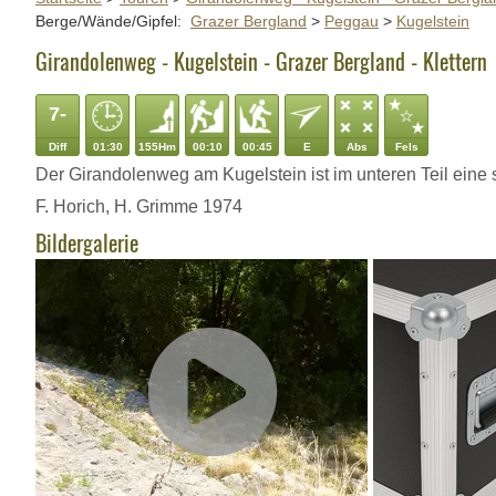
Berge/Wände/Gipfel:
Grazer Bergland
>
Peggau
>
Kugelstein
Girandolenweg - Kugelstein - Grazer Bergland - Klettern
7-
Diff
01:30
155Hm
00:10
00:45
E
Abs
Fels
Der Girandolenweg am Kugelstein ist im unteren Teil eine ste
F. Horich, H. Grimme 1974
Bildergalerie