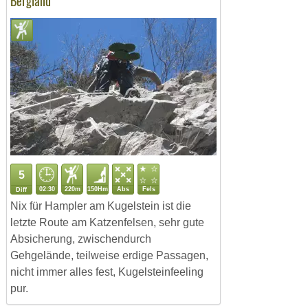
Bergland
5
02:30
220m
150Hm
Abs
Fels
Diff
Nix für Hampler am Kugelstein ist die
letzte Route am Katzenfelsen, sehr gute
Absicherung, zwischendurch
Gehgelände, teilweise erdige Passagen,
nicht immer alles fest, Kugelsteinfeeling
pur.