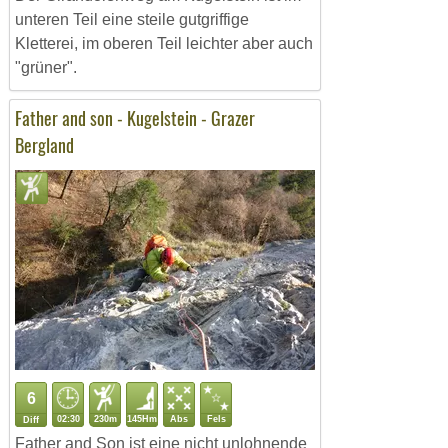
unteren Teil eine steile gutgriffige
Kletterei, im oberen Teil leichter aber auch
"grüner".
Father and son - Kugelstein - Grazer
Bergland
6
02:30
230m
145Hm
Abs
Fels
Diff
Father and Son ist eine nicht unlohnende