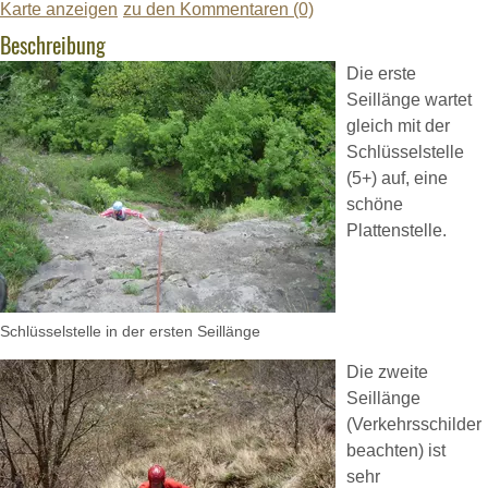
Karte anzeigen
zu den Kommentaren (0)
Beschreibung
Die erste
Seillänge wartet
gleich mit der
Schlüsselstelle
(5+) auf, eine
schöne
Plattenstelle.
Schlüsselstelle in der ersten Seillänge
Die zweite
Seillänge
(Verkehrsschilder
beachten) ist
sehr