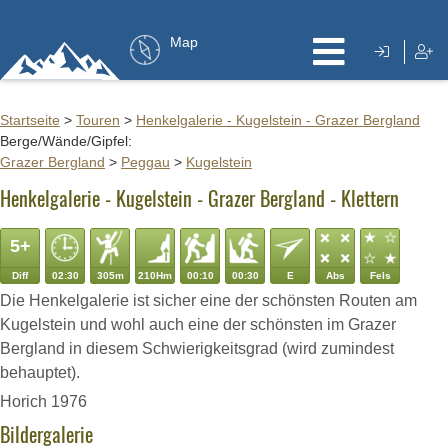
Map
Startseite
>
Touren
>
Henkelgalerie - Kugelstein - Grazer Bergland
Berge/Wände/Gipfel:
Grazer Bergland
>
Peggau
>
Kugelstein
Henkelgalerie - Kugelstein - Grazer Bergland - Klettern
5+
Diff
02:30
305m
210Hm
00:10
00:30
E
Abs
Fels
Die Henkelgalerie ist sicher eine der schönsten Routen am
Kugelstein und wohl auch eine der schönsten im Grazer
Bergland in diesem Schwierigkeitsgrad (wird zumindest
behauptet).
Horich 1976
Bildergalerie