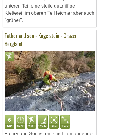
unteren Teil eine steile gutgriffige
Kletterei, im oberen Teil leichter aber auch
"grüner".
Father and son - Kugelstein - Grazer
Bergland
6
02:30
230m
145Hm
Abs
Fels
Diff
Father and Son ist eine nicht unlohnende