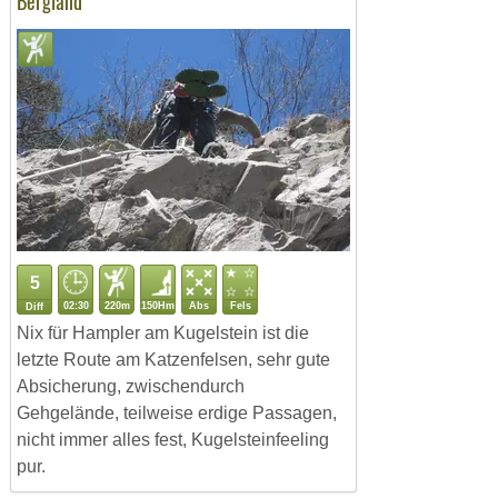
Bergland
5
02:30
220m
150Hm
Abs
Fels
Diff
Nix für Hampler am Kugelstein ist die
letzte Route am Katzenfelsen, sehr gute
Absicherung, zwischendurch
Gehgelände, teilweise erdige Passagen,
nicht immer alles fest, Kugelsteinfeeling
pur.