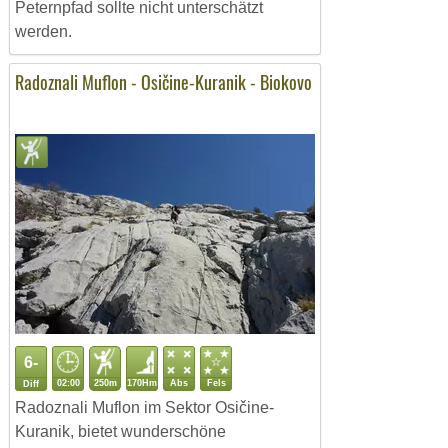
Peternpfad sollte nicht unterschätzt
werden.
Radoznali Muflon - Osičine-Kuranik - Biokovo
6-
02:00
250m
170Hm
Abs
Fels
Diff
Radoznali Muflon im Sektor Osičine-
Kuranik, bietet wunderschöne