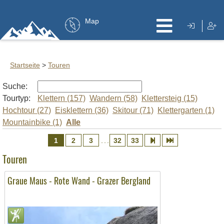
Map
Startseite
>
Touren
Suche:
Tourtyp:
Klettern (157)
Wandern (58)
Klettersteig (15)
Hochtour (27)
Eisklettern (36)
Skitour (71)
Klettergarten (1)
Mountainbike (1)
Alle
1
2
3
32
33
...
Touren
Graue Maus - Rote Wand - Grazer Bergland