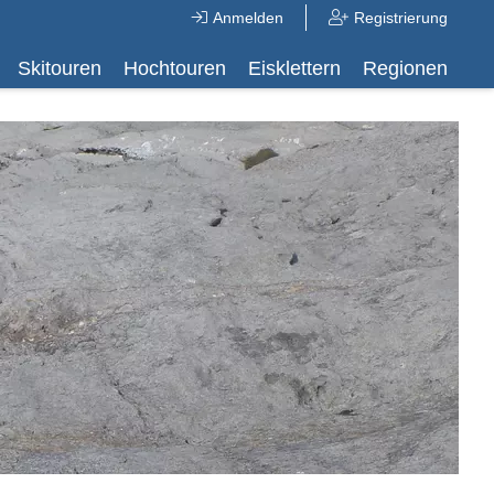
Anmelden
Registrierung
Skitouren
Hochtouren
Eisklettern
Regionen