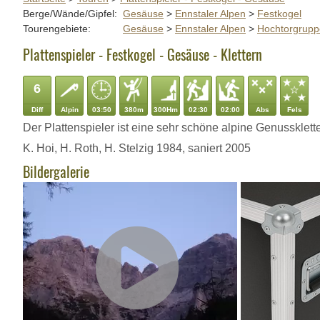
Berge/Wände/Gipfel:
Gesäuse
>
Ennstaler Alpen
>
Festkogel
Tourengebiete:
Gesäuse
>
Ennstaler Alpen
>
Hochtorgrupp
Plattenspieler - Festkogel - Gesäuse - Klettern
6
Diff
Alpin
03:50
380m
300Hm
02:30
02:00
Abs
Fels
Der Plattenspieler ist eine sehr schöne alpine Genussklet
K. Hoi, H. Roth, H. Stelzig 1984, saniert 2005
Bildergalerie