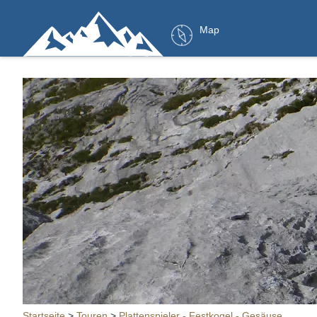
Map
Startseite
>
Touren
>
Plattenspieler - Festkogel - Gesäuse