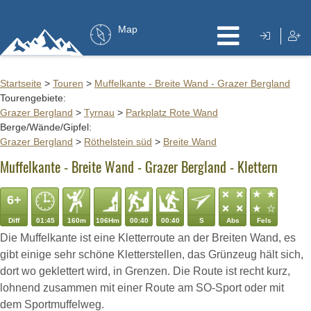
Map
Startseite
>
Touren
>
Muffelkante - Breite Wand - Grazer Bergland
Tourengebiete:
Grazer Bergland
>
Tyrnau
>
Parkplatz Rote Wand
Berge/Wände/Gipfel:
Grazer Bergland
>
Röthelstein süd
>
Breite Wand
Muffelkante - Breite Wand - Grazer Bergland - Klettern
6+
Diff
01:45
160m
106Hm
00:40
00:40
S
Abs
Fels
Die Muffelkante ist eine Kletterroute an der Breiten Wand, es
gibt einige sehr schöne Kletterstellen, das Grünzeug hält sich,
dort wo geklettert wird, in Grenzen. Die Route ist recht kurz,
lohnend zusammen mit einer Route am SO-Sport oder mit
dem Sportmuffelweg.