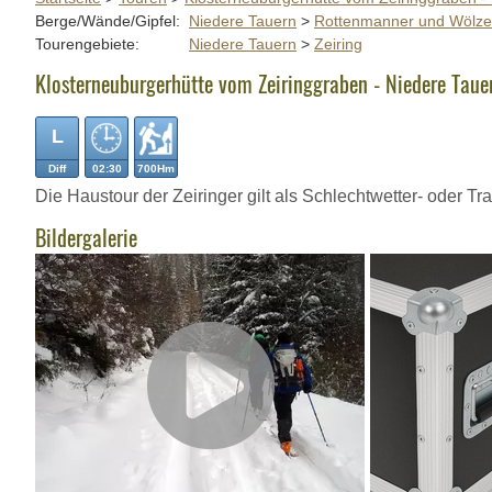
Berge/Wände/Gipfel:
Niedere Tauern
>
Rottenmanner und Wölze
Tourengebiete:
Niedere Tauern
>
Zeiring
Klosterneuburgerhütte vom Zeiringgraben - Niedere Tauer
L
Diff
02:30
700Hm
Die Haustour der Zeiringer gilt als Schlechtwetter- oder Tr
Bildergalerie