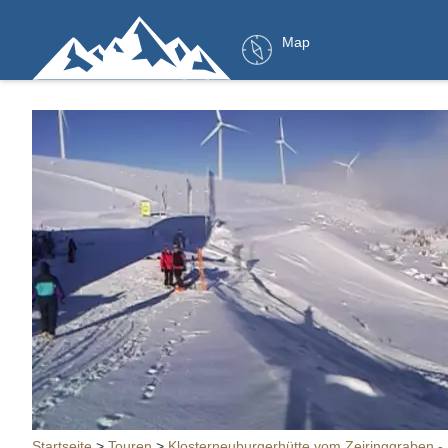
Map
Startseite
>
Touren
>
Klosterneuburgerhütte vom Zeiringgraben -