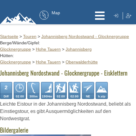
Map
Startseite
>
Touren
>
Johannisberg Nordostwand - Glocknergruppe
Berge/Wände/Gipfel:
Glocknergruppe
>
Hohe Tauern
>
Johannisberg
Hütten:
Glocknergruppe
>
Hohe Tauern
>
Oberwalderhütte
Johannisberg Nordostwand - Glocknergruppe - Eisklettern
2
Diff
02:00
300m
190Hm
02:00
02:00
NE
h.alp
Leichte Eistour in der Johannisberg Nordostwand, beliebt als
Einstiegstour, es gibt Ausquermöglichkeiten auf den
Nordwestgrat.
Bildergalerie