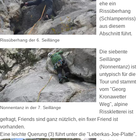
ehe ein
Rissüberhang
(Schlampenriss)
aus diesem
Abschnitt führt.
Rissüberhang der 6. Seillänge
Die siebente
Seillänge
(
Nonnentanz
) ist
untypisch für die
Tour und stammt
vom "Georg
Kronawetter
Weg", alpine
Nonnentanz in der 7. Seillänge
Risskletterei ist
gefragt, Friends sind ganz nützlich, ein fixer Friend ist
vorhanden.
Eine leichte Querung (3) führt unter die "Leberkas-Joe-Platte".