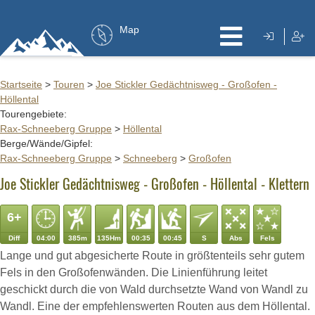
Map
Startseite
>
Touren
>
Joe Stickler Gedächtnisweg - Großofen -
Höllental
Tourengebiete:
Rax-Schneeberg Gruppe
>
Höllental
Berge/Wände/Gipfel:
Rax-Schneeberg Gruppe
>
Schneeberg
>
Großofen
Joe Stickler Gedächtnisweg - Großofen - Höllental - Klettern
6+
Diff
04:00
385m
135Hm
00:35
00:45
S
Abs
Fels
Lange und gut abgesicherte Route in größtenteils sehr gutem
Fels in den Großofenwänden. Die Linienführung leitet
geschickt durch die von Wald durchsetzte Wand von Wandl zu
Wandl. Eine der empfehlenswerten Routen aus dem Höllental.