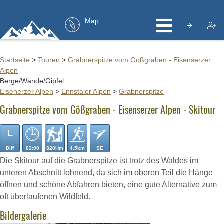
Map
Startseite
>
Touren
>
Grabnerspitze vom Gößgraben - Eisenserzer
Alpen
Berge/Wände/Gipfel:
Eisenerzer Alpen
>
Ennstaler Alpen
>
Grabnerspitze
Grabnerspitze vom Gößgraben - Eisenserzer Alpen - Skitour
L
Diff
02:00
820Hm
4.5km
SE
Die Skitour auf die Grabnerspitze ist trotz des Waldes im
unteren Abschnitt lohnend, da sich im oberen Teil die Hänge
öffnen und schöne Abfahren bieten, eine gute Alternative zum
oft überlaufenen Wildfeld.
Bildergalerie