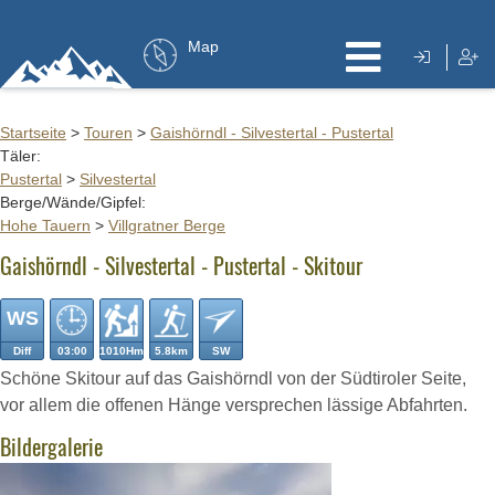
Map
Startseite
>
Touren
>
Gaishörndl - Silvestertal - Pustertal
Täler:
Pustertal
>
Silvestertal
Berge/Wände/Gipfel:
Hohe Tauern
>
Villgratner Berge
Gaishörndl - Silvestertal - Pustertal - Skitour
WS
Diff
03:00
1010Hm
5.8km
SW
Schöne Skitour auf das Gaishörndl von der Südtiroler Seite,
vor allem die offenen Hänge versprechen lässige Abfahrten.
Bildergalerie