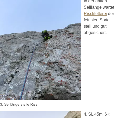
In der dritten
Seillänge wartet
Risskletterei
der
feinsten Sorte,
steil und gut
abgesichert.
3. Seillänge steile Riss
4. SL 45m, 6+: