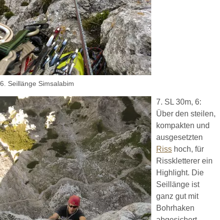
6. Seillänge Simsalabim
7. SL 30m, 6:
Über den steilen,
kompakten und
ausgesetzten
Riss
hoch, für
Risskletterer ein
Highlight. Die
Seillänge ist
ganz gut mit
Bohrhaken
abgesichert,