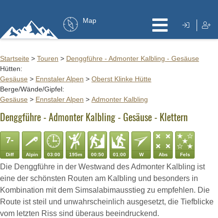
Map
Startseite
>
Touren
>
Denggführe - Admonter Kalbling - Gesäuse
Hütten:
Gesäuse
>
Ennstaler Alpen
>
Oberst Klinke Hütte
Berge/Wände/Gipfel:
Gesäuse
>
Ennstaler Alpen
>
Admonter Kalbling
Denggführe - Admonter Kalbling - Gesäuse - Klettern
7-
Diff
Alpin
03:00
195m
00:50
01:00
W
Abs
Fels
Die Denggführe in der Westwand des Admonter Kalbling ist
eine der schönsten Routen am Kalbling und besonders in
Kombination mit dem Simsalabimausstieg zu empfehlen. Die
Route ist steil und unwahrscheinlich ausgesetzt, die Tiefblicke
vom letzten Riss sind überaus beeindruckend.