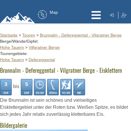
Map
Startseite
>
Touren
>
Brunnalm - Defereggental - Vilgratner Berge
Berge/Wände/Gipfel:
Hohe Tauern
>
Villgratner Berge
Tourengebiete:
Hohe Tauern
>
Defereggental
Brunnalm - Defereggental - Vilgratner Berge - Eisklettern
3
5
bis
Diff
Diff
03:00
300m
01:00
NE
Die Brunnalm ist sein schönes und vielseitiges
Eisklettergebiet unter der Roten bzw. Weißen Spitze, es bildet
sich jedes Jahr relativ zuverlässig kletterbares Eis.
Bildergalerie