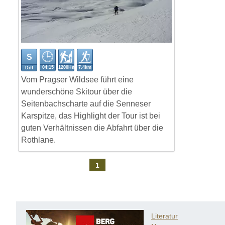
S
04:15
1200Hm
7.4km
Diff
Vom Pragser Wildsee führt eine
wunderschöne Skitour über die
Seitenbachscharte auf die Senneser
Karspitze, das Highlight der Tour ist bei
guten Verhältnissen die Abfahrt über die
Rothlane.
1
Literatur