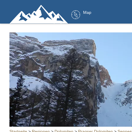
Map
Startseite
>
Regionen
>
Dolomiten
>
Pragser Dolomiten
>
Sennese