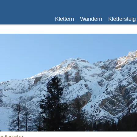
Klettern
Wandern
Klettersteig
r Karspitze